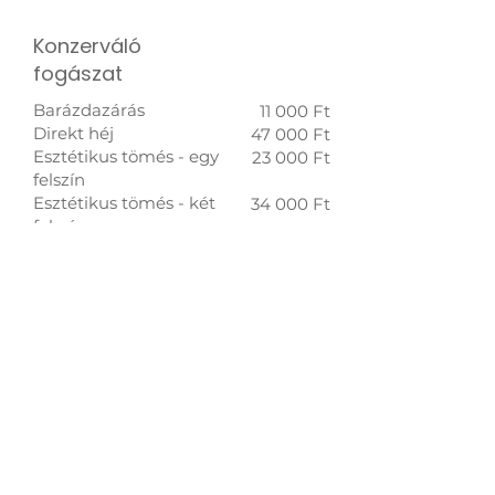
Konzerváló
fogászat
Barázdazárás
11 000 Ft
Direkt héj
47 000 Ft
Esztétikus tömés - egy
23 000 Ft
felszín
Esztétikus tömés - két
34 000 Ft
felszín
Esztétikus tömés - három
36 000 Ft
vagy több felszín
Fognyaki tömés
18 000 Ft
Ideiglenes tömés
8 000 Ft
Szájsebészet,
parodontológia
Egyszerű fogeltávolítás
22 000 Ft