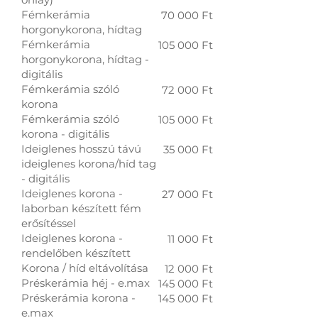
Fémkerámia
70 000 Ft
horgonykorona, hídtag
Fémkerámia
105 000 Ft
horgonykorona, hídtag -
digitális
Fémkerámia szóló
72 000 Ft​
korona
Fémkerámia szóló
105 000 Ft
korona - digitális
Ideiglenes hosszú távú
35 000 Ft
ideiglenes korona/híd tag
- digitális
Ideiglenes korona -
27 000 Ft
laborban készített fém
erősítéssel
Ideiglenes korona -
11 000 Ft
rendelőben készített
Korona / híd eltávolítása
12 000 Ft
Préskerámia héj - e.max
145 000 Ft
Préskerámia korona -
145 000 Ft
e.max