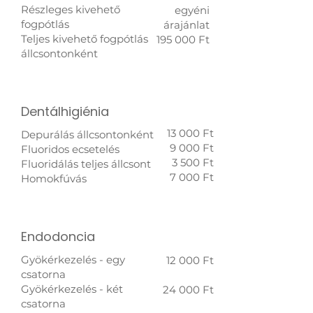
Részleges kivehető
egyéni
fogpótlás
árajánlat
Teljes kivehető fogpótlás
195 000 Ft
állcsontonként
Dentálhigiénia
13 000 Ft
Depurálás állcsontonként
9 000 Ft
Fluoridos ecsetelés
3 500 Ft
Fluoridálás teljes állcsont
7 000 Ft
Homokfúvás
Endodoncia
Gyökérkezelés - egy
12 000 Ft
csatorna
Gyökérkezelés - két
24 000 Ft
csatorna