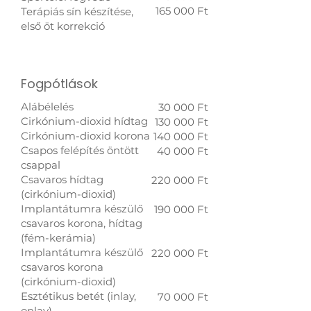
165 000 Ft
Terápiás sín készítése,
első öt korrekció
Fogpótlások
Alábélelés
30 000 Ft
Cirkónium-dioxid hídtag
130 000 Ft
Cirkónium-dioxid korona
140 000 Ft​
Csapos felépítés öntött
40 000 Ft
csappal
Csavaros hídtag
220 000 Ft
(cirkónium-dioxid)
Implantátumra készülő
190 000 Ft
csavaros korona, hídtag
(fém-kerámia)
Implantátumra készülő
220 000 Ft
csavaros korona
(cirkónium-dioxid)
Esztétikus betét (inlay,
70 000 Ft
onlay)