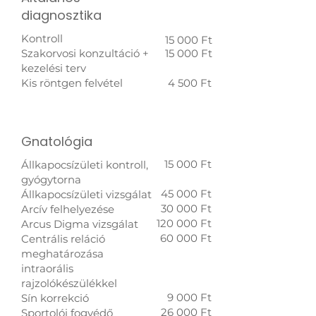
diagnosztika
Kontroll
15 000 Ft
Szakorvosi konzultáció +
15 000 Ft
kezelési terv
Kis röntgen felvétel
4 500 Ft
Gnatológia
15 000 Ft
Állkapocsízületi kontroll,
gyógytorna
45 000 Ft
Állkapocsízületi vizsgálat
30 000 Ft
Arcív felhelyezése
120 000 Ft
Arcus Digma vizsgálat
60 000 Ft
Centrális reláció
meghatározása
intraorális
rajzolókészülékkel
9 000 Ft​
Sín korrekció
26 000 Ft
Sportolói fogvédő